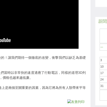
新聞於
一
會的！讓我們期待一個徹底的改變，衝擊我們以缺乏為基礎
3
10
人們當時以非常快的速度適應了行動電話，同樣的道理3D列
17
，價格也越來越低廉。
24
31
路途上是兩個至關重要的因素，因為它將為所有人類帶來平等