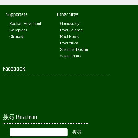
Supporters
Other Sites
Raelian Movement
Geniocracy
GoTopless
Rael-Science
Clitoraid
Rael News
Rael Africa
Scientific Design
Scientopolis
Facebook
搜尋 Paradism