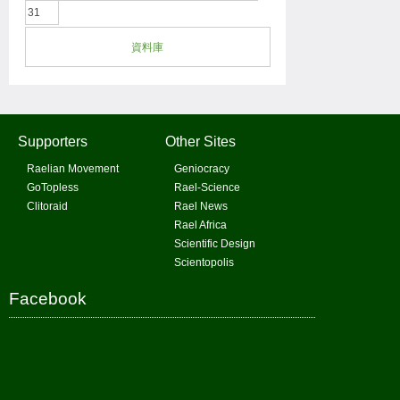
31
資料庫
Supporters
Other Sites
Raelian Movement
Geniocracy
GoTopless
Rael-Science
Clitoraid
Rael News
Rael Africa
Scientific Design
Scientopolis
Facebook