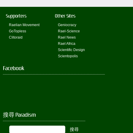
Supporters
Other Sites
Raelian Movement
Geniocracy
GoTopless
Rael-Science
Clitoraid
Rael News
Rael Africa
Scientific Design
Scientopolis
Facebook
搜尋 Paradism