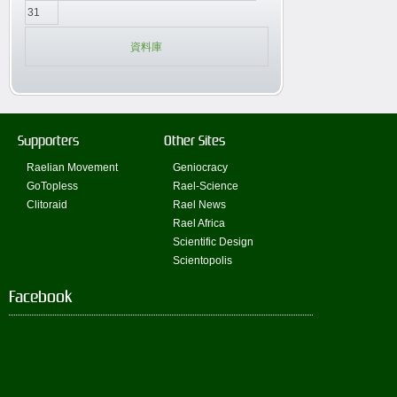
31
資料庫
Supporters
Other Sites
Raelian Movement
Geniocracy
GoTopless
Rael-Science
Clitoraid
Rael News
Rael Africa
Scientific Design
Scientopolis
Facebook