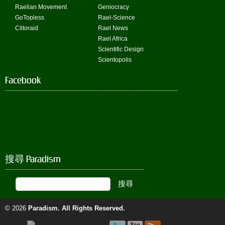
Raelian Movement
Geniocracy
GoTopless
Rael-Science
Clitoraid
Rael News
Rael Africa
Scientific Design
Scientopolis
Facebook
搜尋 Paradism
© 2026
Paradism
. All Rights Reserved.