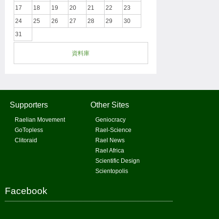
17
18
19
20
21
22
23
24
25
26
27
28
29
30
31
資料庫
Supporters
Other Sites
Raelian Movement
Geniocracy
GoTopless
Rael-Science
Clitoraid
Rael News
Rael Africa
Scientific Design
Scientopolis
Facebook