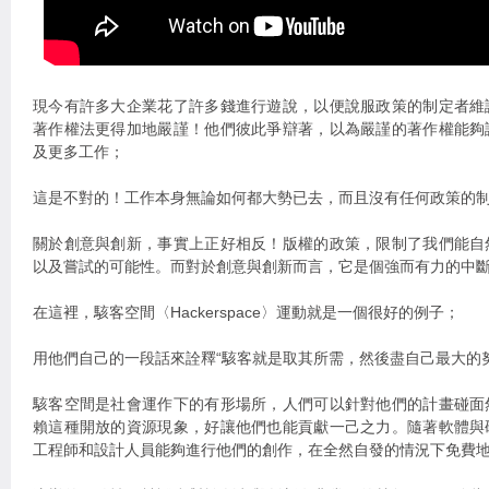
現今有許多大企業花了許多錢進行遊說，以便說服政策的制定者維
著作權法更得加地嚴謹！他們彼此爭辯著，以為嚴謹的著作權能夠
及更多工作；
這是不對的！工作本身無論如何都大勢已去，而且沒有任何政策的
關於創意與創新，事實上正好相反！版權的政策，限制了我們能自
以及嘗試的可能性。而對於創意與創新而言，它是個強而有力的中
在這裡，駭客空間〈Hackerspace〉運動就是一個很好的例子；
用他們自己的一段話來詮釋“駭客就是取其所需，然後盡自己最大的
駭客空間是社會運作下的有形場所，人們可以針對他們的計畫碰面
賴這種開放的資源現象，好讓他們也能貢獻一己之力。隨著軟體與
工程師和設計人員能夠進行他們的創作，在全然自發的情況下免費