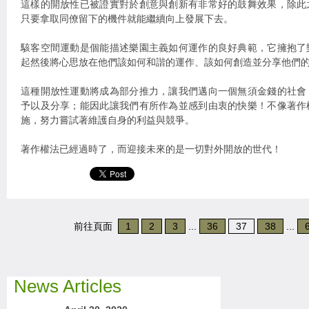
這樣的開放性已被證實對於創意與創新有非常好的鼓舞效果，除此
只要拿取同僚留下的機件就能繼續向上發展下去。
駭客空間運動是個能描述樂園主義如何運作的良好典範，它擁抱了
起然後將心思放在他們該如何和諧的運作、該如何創造並分享他們
這種開放性運動將成為部分推力，讓我們邁向一個無須金錢的社會
予以及分享；能因此讓我們有所作為並感到由衷的快樂！不像著作
施，努力嘗試著維護自身的利益與競爭。
著作權法已經過時了，而迎接未來的是一切對外開放的世代！
前往頁面
1
2
3
...
36
37
38
...
News Articles