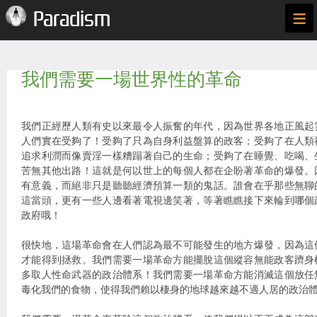
≡
Paradism
我們需要一場世界性的革命
我們正經歷人類有史以來最令人振奮的年代，因為世界各地正風起
人們實在受夠了！受夠了只為自身利益盤算的政客；受夠了在人類
追求利潤而像賣淫一樣糟蹋著自己的生命；受夠了在睡覺、吃喝、
苦無其他出路！這就是何以世上的每個人都在企盼著革命的爆發。
有意義，而絕非只是聽聽經濟預算一類的鬼話。誰會在乎那些無聊
這當頭，更有一些人邊看著電視邊笑著，等著瞧瞧接下來輪到哪個
政府哦！
很快地，這場革命會在人們認為最不可能發生的地方爆發，因為這
才能得到拯救。我們需要一場革命方能擺脫這個縱容無能政客躋身
多取人性命武器的政治體系！我們需要一場革命方能消滅這個放任
毒化我們的食物，使得我們賴以棲身的地球越來越不適人居的政治