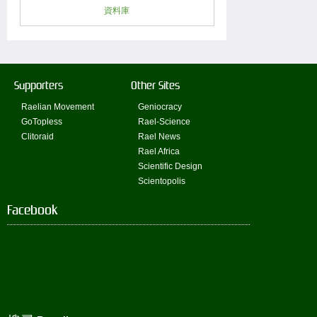
資料庫
Supporters
Other Sites
Raelian Movement
Geniocracy
GoTopless
Rael-Science
Clitoraid
Rael News
Rael Africa
Scientific Design
Scientopolis
Facebook