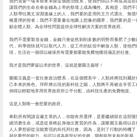
我們需要一場革命來革除這個政治體系，使我們得以不再成為這部
讓我們的生命在奉金錢為上帝的祭壇上成為犧牲。真相是，我們不
人類帶往萬丈深淵邊緣上的人，我們要的是用民主方式選出、無償
種選擇的智者；我們不需要畫在地圖上想像的國界，我們要的是一
顧全體人類、為全球性問題提供全球性解決方案的世界政府。
我們不需要製造金錢，金錢只會徒然剝削多數的弱勢而養肥了少數
代，科學很快就可以取代人力，從工作的奴役中解放人類，使他們
現，生活在一個得以確保所有需要都要能免費地獲得滿足的社會。
我才是我們夢寐以求的世界。這就是樂園主義呀！
樂園主義是一套社會政治體系，在這個體系中，人類終將找到屬於
己本來的角色。拜即將出現的新科技之賜，人類將不再被迫辛苦工
倒得以輕鬆地享用世界政府所公平分配，由科技生產的免費物資。
這是人類唯一會想要的政府。
奉勸所有閱讀這遍文章的人，你能有所選擇，是要繼續留在這部慢
續消磨生命，或是從座椅起身做出實質的作為，讓樂園主義得以在
人人夢想卻從沒能實現的烏托邦社會。因為，是到了行動的時機了
就此夢想的能力，你可以成為新世紀的先鋒，開創前所未有的新局