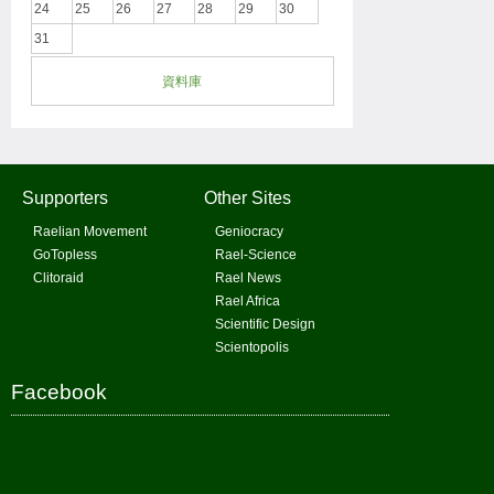
24
25
26
27
28
29
30
31
資料庫
Supporters
Other Sites
Raelian Movement
Geniocracy
GoTopless
Rael-Science
Clitoraid
Rael News
Rael Africa
Scientific Design
Scientopolis
Facebook