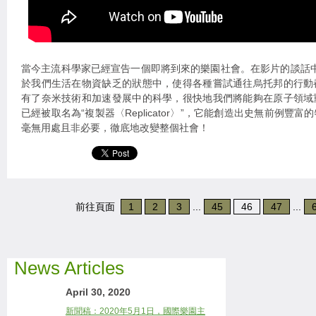
當今主流科學家已經宣告一個即將到來的樂園社會。在影片的談話中，Mi
於我們生活在物資缺乏的狀態中，使得各種嘗試通往烏托邦的行動
有了奈米技術和加速發展中的科學，很快地我們將能夠在原子領域
已經被取名為“複製器〈Replicator〉”，它能創造出史無前例豐
毫無用處且非必要，徹底地改變整個社會！
前往頁面
1
2
3
...
45
46
47
...
News Articles
April 30, 2020
新聞稿：2020年5月1日，國際樂園主