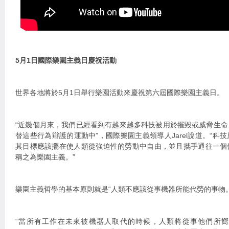
5月1日國際樂園主義日慶祝活動
世界各地將於5月1日舉行樂園活動來慶祝第六屆國際樂園主義日。
“近幾個月來，我們已經看到有越來越多科技被用於摧毀或威脅生
替這些行為辯護的運動中”，國際樂園主義領導人Jarel說道。“科
其目標應該擺在使人類從強迫性的勞動中自由，並且攜手通往一個
稱之為樂園主義。”
樂園主義哲學的基本原則就是“人類不應該從事機器所能代勞的事物。
“當所有工作在未來被機器人取代的時候，人類將從事他們所