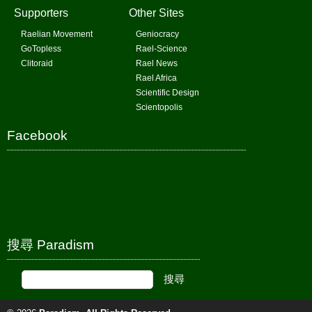
Supporters
Other Sites
Raelian Movement
Geniocracy
GoTopless
Rael-Science
Clitoraid
Rael News
Rael Africa
Scientific Design
Scientopolis
Facebook
搜尋 Paradism