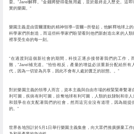
耍。”Jarel解釋。“金錢將變得毫無用處，並於最終走入歷史。這
實的樂園。“
樂園主義是由雷爾運動的精神領導─雷爾─所發起，他解釋地球上
科學家們所創造，而這些科學家們盼望看到他們新創造出來的人類
裡享受生命的每一刻。
“在過渡到這個新社會的期間，科技正逐步接替著我們的工作，
難，”Jarel補充道。“恰恰相反，產量的增益必須重新分配給所
代，因為一切皆為共享，因此不會有人處於匱乏的狀態。。”
對於樂園主義的領導人而言，資本主義與自由市場的根緊緊牽繫著
利可圖，疾病有利可圖，掠奪地球有利可圖，人類的奴隸制和非人
和競爭在在支配著我們的社會，然而這完全沒有道理，因為能提
的。”
世界各地預計於5月1日舉行樂園主義集會，向大眾們推廣摒棄工
為和平產業的急迫性。