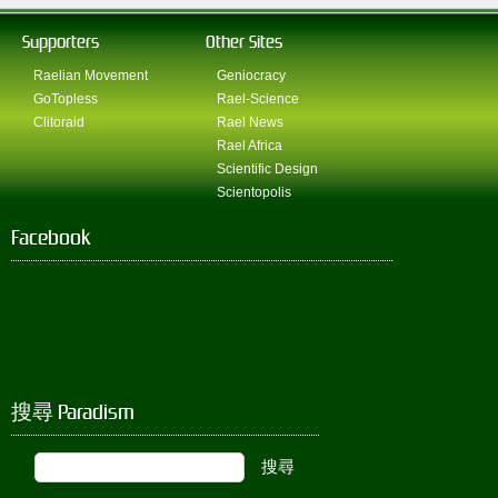
Supporters
Other Sites
Raelian Movement
Geniocracy
GoTopless
Rael-Science
Clitoraid
Rael News
Rael Africa
Scientific Design
Scientopolis
Facebook
搜尋 Paradism