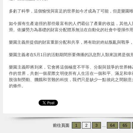
多虧了科學，這個愉悅與富足的世界如今才成為了可能，但是樂園
如今握有生產途徑的那些最富有的人們霸佔了產量的收益，其他人
滑。依據勞力為基礎的財富分配體系無法在自動化的社會中發揮作
樂園主義所提倡的財富重新分配和共享，將有助於終結叛亂與戰爭
樂園主義者在5月1日的活動期間所要傳播的訊息對人類來說將是個
樂園主義即將到來，它會將這個極度不平等、分裂與競爭的世界轉
作的世界，共創一個星際文明使所有人生活在一個和平、滿足和幸
脫強制勞動、饑餓和苦難的科技，我們只是缺少一點彼此之間願意
的條件。
前往頁面
1
2
3
...
64
65