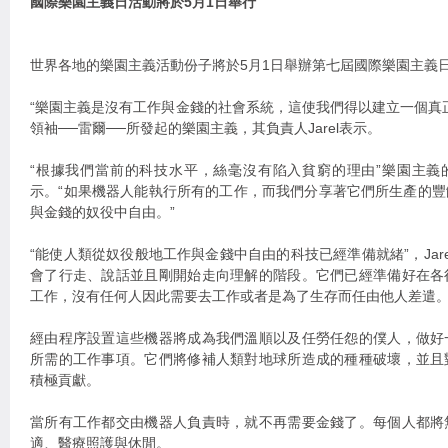
國際樂園主義日活動將於5月1日舉行
世界各地的樂園主義活動份子將於5月1日舉辦第七屆國際樂園主義
“樂園主義是沒有工作與金錢的社會系統，這使我們得以建立一個真
領袖──雷爾──所發起的樂園主義，其負責人Jarel表示。
“根據我們當前的科技水平，絲毫沒有陷入貧窮的理由”樂園主義
示。“如果機器人能執行所有的工作，而我們分享著它們所生產的
與金錢的奴役中自由。”
“能使人類從奴役般地工作與金錢中自由的科技已經準備就緒”，Jar
會了行走、說話並且剛開始走向理解的階段。它們已經準備好在各
工作，沒有任何人因此需要去工作或者是為了生存而任由他人差遣。
經由程序設置這些機器將成為我們溫順以及任勞任怨的僕人，做好
所需的工作事項。它們將修補人類對地球所造成的種種破壞，並且
積極貢獻。
當所有工作都交由機器人負責時，就不再需要金錢了。每個人都將
適、醫療照護與休閒。