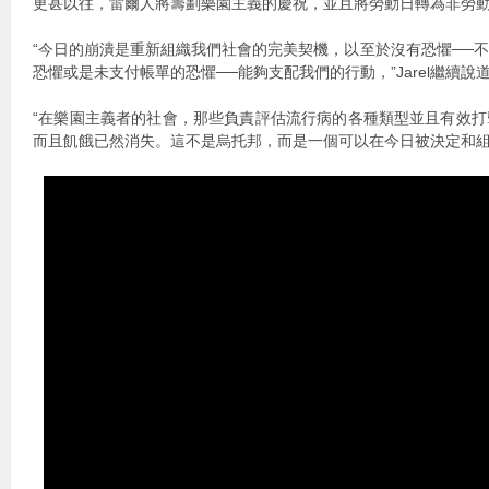
更甚以往，雷爾人將籌劃樂園主義的慶祝，並且將勞動日轉為非勞
“今日的崩潰是重新組織我們社會的完美契機，以至於沒有恐懼──
恐懼或是未支付帳單的恐懼──能夠支配我們的行動，”Jarel繼續說
“在樂園主義者的社會，那些負責評估流行病的各種類型並且有效
而且飢餓已然消失。這不是烏托邦，而是一個可以在今日被決定和組