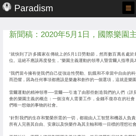
≡
Paradism
新聞稿：2020年5月1日，國際樂園
“就快到了許多國家在傳統上的5月1日勞動節，然而數百萬名處
位。這絕不應該再度發生，”樂園主義運動的領導人暨雷爾人指導員Jarel
“我們當今擁有使我們自己從強迫性勞動、飢餓和不幸當中自由的
而恐懼，因為任何事項都應該是樂趣和創作的一個選項，這就是樂園
雷爾運動的精神領導──雷爾──引進了由那些創造我們的人們（詳見ra
會的樂園主義的概念：一個沒有人需要工作，金錢不復存在的社會
們唯一想做的事物的社會。
“針對我們的生存和繁榮所需的一切，都能由人工智慧和機器人負責，”
所有人完善其自由、安康以及快樂作為其主軸和唯一目標的理想社會