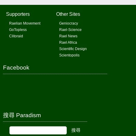
Supporters
Other Sites
Raelian Movement
Geniocracy
GoTopless
Rael-Science
Clitoraid
Rael News
Rael Africa
Scientific Design
Scientopolis
Facebook
搜尋 Paradism