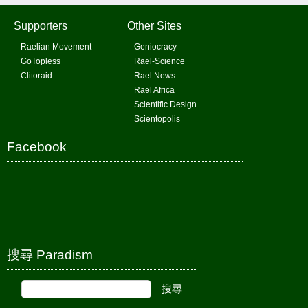
Supporters
Other Sites
Raelian Movement
Geniocracy
GoTopless
Rael-Science
Clitoraid
Rael News
Rael Africa
Scientific Design
Scientopolis
Facebook
搜尋 Paradism