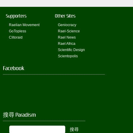
Supporters
Other Sites
Raelian Movement
Geniocracy
GoTopless
Rael-Science
Clitoraid
Rael News
Rael Africa
Scientific Design
Scientopolis
Facebook
搜尋 Paradism