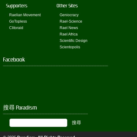
Supporters
Other Sites
Raelian Movement
Geniocracy
GoTopless
Rael-Science
Clitoraid
Rael News
Rael Africa
Scientific Design
Scientopolis
Facebook
搜尋 Paradism