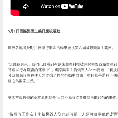
5月1日國際樂園主義日慶祝活動
世界各地將於5月1日舉行樂園活動來慶祝第六屆國際樂園主義日。
“近幾個月來，我們已經看到有越來越多科技被用於摧毀或威脅生
替這些行為辯護的運動中”，國際樂園主義領導人Jarel說道。“科
其目標應該擺在使人類從強迫性的勞動中自由，並且攜手通往一個
稱之為樂園主義。”
樂園主義哲學的基本原則就是“人類不應該從事機器所能代勞的事物。
“當所有工作在未來被機器人取代的時候，人類將從事他們所