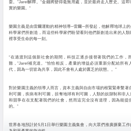
耍。”Jarel解釋。“金錢將變得毫無用處，並於最終走入歷史。這
實的樂園。“
樂園主義是由雷爾運動的精神領導─雷爾─所發起，他解釋地球上
科學家們所創造，而這些科學家們盼望看到他們新創造出來的人類
裡享受生命的每一刻。
“在過渡到這個新社會的期間，科技正逐步接替著我們的工作，
難，”Jarel補充道。“恰恰相反，產量的增益必須重新分配給所
代，因為一切皆為共享，因此不會有人處於匱乏的狀態。。”
對於樂園主義的領導人而言，資本主義與自由市場的根緊緊牽繫著
利可圖，疾病有利可圖，掠奪地球有利可圖，人類的奴隸制和非人
和競爭在在支配著我們的社會，然而這完全沒有道理，因為能提
的。”
世界各地預計於5月1日舉行樂園主義集會，向大眾們推廣摒棄工
為和平產業的急迫性。