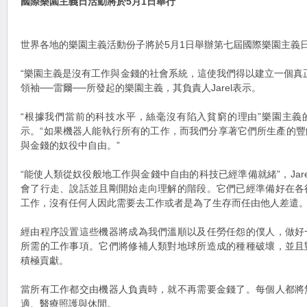
國際樂園主義日活動將於5月1日舉行
世界各地的樂園主義活動份子將於5月1日舉辦第七屆國際樂園主義
“樂園主義是沒有工作與金錢的社會系統，這使我們得以建立一個真
領袖──雷爾──所發起的樂園主義，其負責人Jarel表示。
“根據我們當前的科技水平，絲毫沒有陷入貧窮的理由”樂園主義
示。“如果機器人能執行所有的工作，而我們分享著它們所生產的
與金錢的奴役中自由。”
“能使人類從奴役般地工作與金錢中自由的科技已經準備就緒”，Jar
會了行走、說話並且剛開始走向理解的階段。它們已經準備好在各
工作，沒有任何人因此需要去工作或者是為了生存而任由他人差遣。
經由程序設置這些機器將成為我們溫順以及任勞任怨的僕人，做好
所需的工作事項。它們將修補人類對地球所造成的種種破壞，並且
積極貢獻。
當所有工作都交由機器人負責時，就不再需要金錢了。每個人都將
適、醫療照護與休閒。