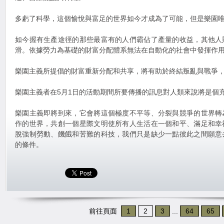
多虧了科學，這個愉悅與富足的世界如今才成為了可能，但是樂園
如今握有生產途徑的那些最富有的人們霸佔了產量的收益，其他人
滑。依據勞力為基礎的財富分配體系無法在自動化的社會中發揮作
樂園主義所提倡的財富重新分配和共享，將有助於終結叛亂與戰爭
樂園主義者在5月1日的活動期間所要傳播的訊息對人類來說將是個
樂園主義即將到來，它會將這個極度不平等、分裂與競爭的世界轉
作的世界，共創一個星際文明使所有人生活在一個和平、滿足和幸
脫強制勞動、饑餓和苦難的科技，我們只是缺少一點彼此之間願意
的條件。
前往頁面
1
2
3
...
64
65