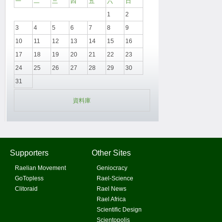
一
二
三
四
五
六
日
1
2
3
4
5
6
7
8
9
10
11
12
13
14
15
16
17
18
19
20
21
22
23
24
25
26
27
28
29
30
31
資料庫
Supporters
Other Sites
Raelian Movement
Geniocracy
GoTopless
Rael-Science
Clitoraid
Rael News
Rael Africa
Scientific Design
Scientopolis