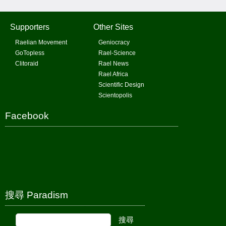
Supporters
Other Sites
Raelian Movement
Geniocracy
GoTopless
Rael-Science
Clitoraid
Rael News
Rael Africa
Scientific Design
Scientopolis
Facebook
搜尋 Paradism