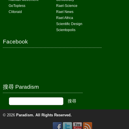
GoTopless
Rael-Science
Clitoraid
Rael News
Rael Africa
Scientific Design
Scientopolis
Facebook
搜尋 Paradism
© 2026
Paradism
. All Rights Reserved.