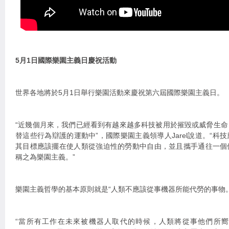
5月1日國際樂園主義日慶祝活動
世界各地將於5月1日舉行樂園活動來慶祝第六屆國際樂園主義日。
“近幾個月來，我們已經看到有越來越多科技被用於摧毀或威脅生
替這些行為辯護的運動中”，國際樂園主義領導人Jarel說道。“科
其目標應該擺在使人類從強迫性的勞動中自由，並且攜手通往一個
稱之為樂園主義。”
樂園主義哲學的基本原則就是“人類不應該從事機器所能代勞的事物。
“當所有工作在未來被機器人取代的時候，人類將從事他們所