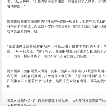
耍。”Jarel解釋。“金錢將變得毫無用處，並於最終走入歷史。這
實的樂園。“
樂園主義是由雷爾運動的精神領導─雷爾─所發起，他解釋地球上
科學家們所創造，而這些科學家們盼望看到他們新創造出來的人類
裡享受生命的每一刻。
“在過渡到這個新社會的期間，科技正逐步接替著我們的工作，
難，”Jarel補充道。“恰恰相反，產量的增益必須重新分配給所
代，因為一切皆為共享，因此不會有人處於匱乏的狀態。。”
對於樂園主義的領導人而言，資本主義與自由市場的根緊緊牽繫著
利可圖，疾病有利可圖，掠奪地球有利可圖，人類的奴隸制和非人
和競爭在在支配著我們的社會，然而這完全沒有道理，因為能提
的。”
世界各地預計於5月1日舉行樂園主義集會，向大眾們推廣摒棄工
為和平產業的急迫性。