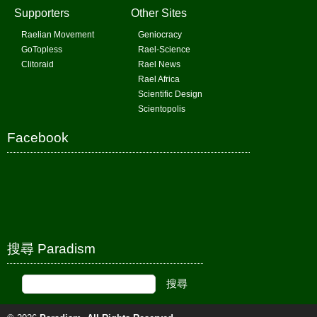
Supporters
Other Sites
Raelian Movement
Geniocracy
GoTopless
Rael-Science
Clitoraid
Rael News
Rael Africa
Scientific Design
Scientopolis
Facebook
搜尋 Paradism