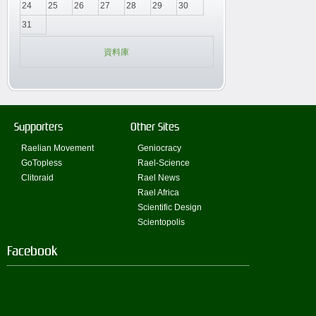
24
25
26
27
28
29
30
31
資料庫
Supporters
Other Sites
Raelian Movement
Geniocracy
GoTopless
Rael-Science
Clitoraid
Rael News
Rael Africa
Scientific Design
Scientopolis
Facebook