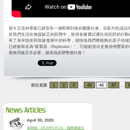
當今主流科學家已經宣告一個即將到來的樂園社會。在影片的談話中，Mi
於我們生活在物資缺乏的狀態中，使得各種嘗試通往烏托邦的行動
有了奈米技術和加速發展中的科學，很快地我們將能夠在原子領域
已經被取名為“複製器〈Replicator〉”，它能創造出史無前例豐
毫無用處且非必要，徹底地改變整個社會！
前往頁面
1
2
3
...
45
46
47
...
News Articles
April 30, 2020
新聞稿：2020年5月1日，國際樂園主