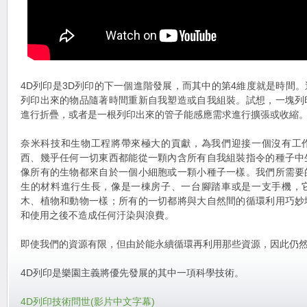
4D列印是3D列印的下一個進階發展，而其中的第4維度就是時間
列印出來的物品隨著時間重新自我塑造或自我組裝。試想，一塊列
進行折疊，或者是一根列印出來的管子能感應需求進行擴張或收縮
奈米科技和生物工程將帶來極大的貢獻，為我們迎接一個沒有工
西、幾乎任何一切東西都能從一顆內含所有自我組裝指令的種子中
像所有的生物都來自於一個小細胞或一顆小種子一樣。我們所需要
生的材料進行生長，像是一棟房子、一台腳踏車或是一支手機，
木、植物和動物一樣；所有的一切都將與大自然間的循環利用巧妙
和使用之後不造成任何汙染與浪費。
即使我們的資源有限，但由於能永續循環再利用那些資源，因此仍
4D列印是樂園主義將優先發展的其中一項科學技術。
4D列印技術問世(影片中文字幕)