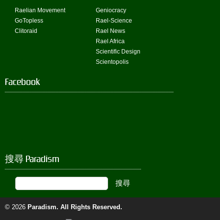
Raelian Movement
Geniocracy
GoTopless
Rael-Science
Clitoraid
Rael News
Rael Africa
Scientific Design
Scientopolis
Facebook
搜尋 Paradism
© 2026
Paradism
. All Rights Reserved.