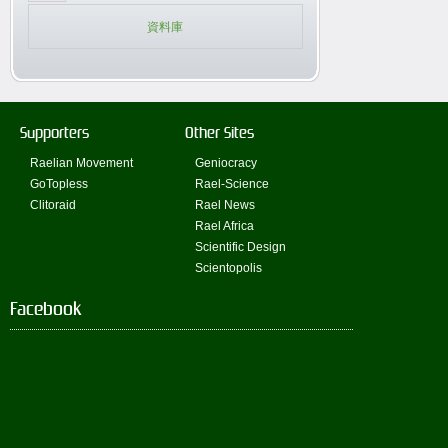
資料庫
Supporters
Other Sites
Raelian Movement
Geniocracy
GoTopless
Rael-Science
Clitoraid
Rael News
Rael Africa
Scientific Design
Scientopolis
Facebook