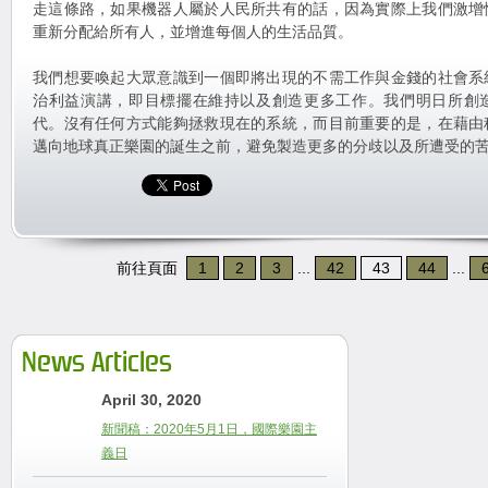
走這條路，如果機器人屬於人民所共有的話，因為實際上我們激增
重新分配給所有人，並增進每個人的生活品質。
我們想要喚起大眾意識到一個即將出現的不需工作與金錢的社會系
治利益演講，即目標擺在維持以及創造更多工作。我們明日所創
代。沒有任何方式能夠拯救現在的系統，而目前重要的是，在藉由
邁向地球真正樂園的誕生之前，避免製造更多的分歧以及所遭受的
前往頁面
1
2
3
...
42
43
44
...
News Articles
April 30, 2020
新聞稿：2020年5月1日，國際樂園主
義日