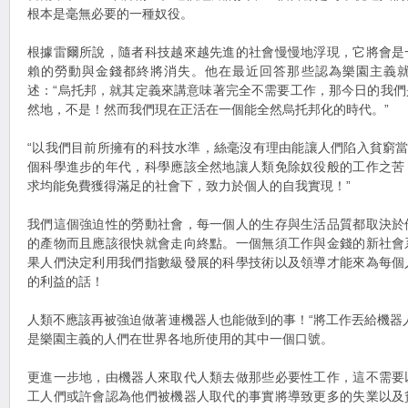
根本是毫無必要的一種奴役。
根據雷爾所說，隨者科技越來越先進的社會慢慢地浮現，它將會是
賴的勞動與金錢都終將消失。他在最近回答那些認為樂園主義
述：“烏托邦，就其定義來講意味著完全不需要工作，那今日的我
然地，不是！然而我們現在正活在一個能全然烏托邦化的時代。”
“以我們目前所擁有的科技水準，絲毫沒有理由能讓人們陷入貧窮當
個科學進步的年代，科學應該全然地讓人類免除奴役般的工作之苦
求均能免費獲得滿足的社會下，致力於個人的自我實現！”
我們這個強迫性的勞動社會，每一個人的生存與生活品質都取決於
的產物而且應該很快就會走向終點。一個無須工作與金錢的新社會
果人們決定利用我們指數級發展的科學技術以及領導才能來為每個
的利益的話！
人類不應該再被強迫做著連機器人也能做到的事！“將工作丟給機器
是樂園主義的人們在世界各地所使用的其中一個口號。
更進一步地，由機器人來取代人類去做那些必要性工作，這不需要
工人們或許會認為他們被機器人取代的事實將導致更多的失業以及