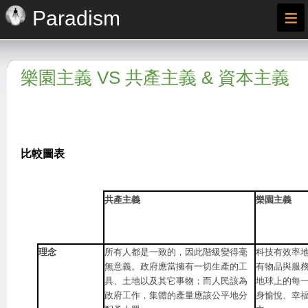
≡
Paradism
樂園主義 VS 共產主義 & 資本主義
比較圖表
共產主義
樂園主義
理念
所有人都是一致的，因此階級變得毫
科技有效率
無意義。政府應當擁有一切生產的工
有物品與服
具、土地以及其它事物；而人民該為
地球上的每
政府工作，集體的產量應該公平地分
身愉悅、幸