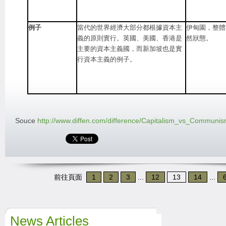
例子
當代的世界經濟大部分都根據資本主
伊甸園，整體
義的原則實行。英國、美國、香港是
然狀態。
主要的資本主義國，而新加坡也是實
行資本主義的例子。
Souce
http://www.diffen.com/difference/Capitalism_vs_Communi
前往頁面
1
2
3
...
12
13
14
...
News Articles