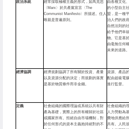
政治系統
經常採取極權主義的形式，如馬克思
由各種文化
〈Marx〉於共產黨宣言〈The
的小型自主
Communist Manifesto〉所描述。任人
盟，是一種
唯親是普遍原則。
治人們的政
自然法則的
給予他們幸
物。它是基
由毫無任何
未來的道路
經濟協調
經濟規劃協調了所有關於投資、產量
資源、產品
以及資源分配的決定；而規劃的落實
配由超級電
是基於物質條件而非金錢。
進行監督。
定義
社會組織的國際理論或系統以共有財
社會組織的
產為基礎，實際上的所有權歸於社區
人力勞動為
或國家所有。拒絕自由市場機制，對
費地供應給
於任何形式的資本主義抱持絕對的不
共有。人民