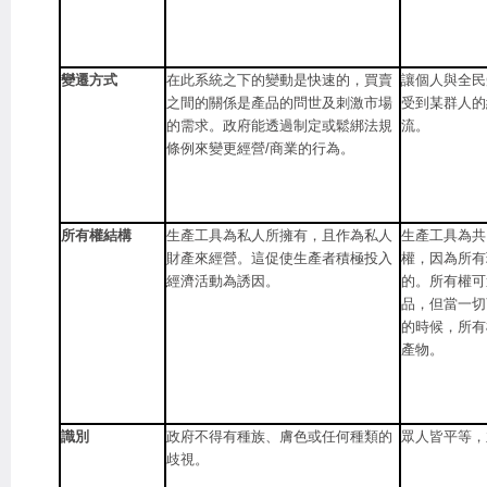
變遷方式
在此系統之下的變動是快速的，買賣
讓個人與全民
之間的關係是產品的問世及刺激市場
受到某群人的
的需求。政府能透過制定或鬆綁法規
流。
條例來變更經營/商業的行為。
所有權結構
生產工具為私人所擁有，且作為私人
生產工具為共
財產來經營。這促使生產者積極投入
權，因為所有
經濟活動為誘因。
的。所有權可
品，但當一切
的時候，所有
產物。
識別
政府不得有種族、膚色或任何種類的
眾人皆平等，
歧視。