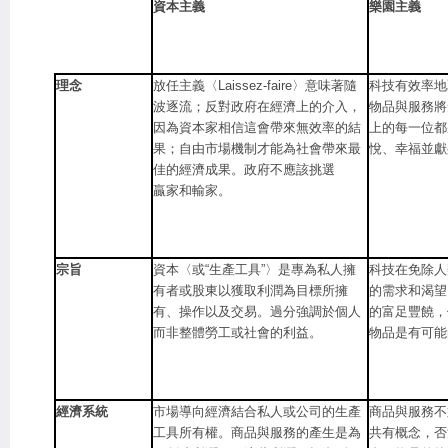
資本主義
樂園主義
理念
放任主義〈Laissez-faire〉意味著隨
科技有效率地
波逐流；反對政府在經濟上的介入，
物品與服務將
因為資本家相信這會帶來無效率的結
上的每一位都
果；自由市場機制才能為社會帶來最
悅、幸福並獻
佳的經濟成果。政府不應該挑選
贏家和輸家。
宗旨
資本〈或“生產工具”〉是專為私人擁
科技在免除人
有者或股東以獲取利潤為目標所擁
的需求和渴望
有、操作以及交易。過分強調於個人
的富足豐饒，
而非整體勞工或社會的利益。
物品是有可能
經濟系統
市場導向經濟結合私人或公司的生產
商品與服務不
工具所有權。商品與服務的產生是為
共有概念，否