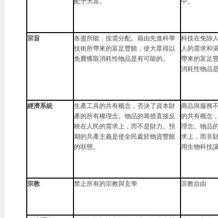
配予大眾。
中。
宗旨
各盡所能，按需分配。藉由先進科學
科技在免除
技術所帶來的富足豐饒，使大眾得以
人的需求和
免費獲取消耗性物品是有可能的。
帶來的富足
消耗性物品
經濟系統
生產工具的共有概念，否決了資本財
商品與服務
產的所有權理念。物品的籌措直接反
的共有概念
映在人民的需求上，而不是財力。預
理念。物品
期的共產主義是使全民處於物資豐饒
求上，而非
的狀態。
用生物科技
宗教
禁止所有的宗教與玄學
宗教自由