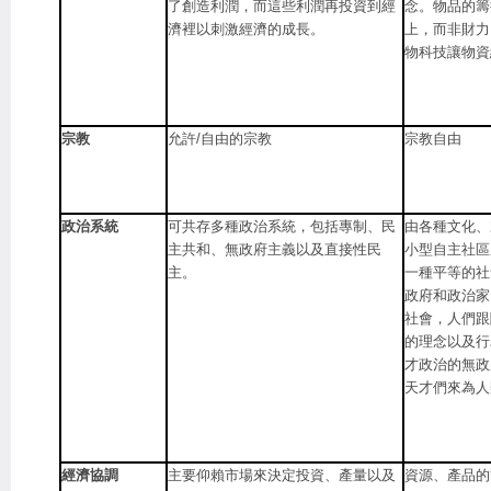
了創造利潤，而這些利潤再投資到經
念。物品的籌
濟裡以刺激經濟的成長。
上，而非財力
物科技讓物資
宗教
允許/自由的宗教
宗教自由
政治系統
可共存多種政治系統，包括專制、民
由各種文化、
主共和、無政府主義以及直接性民
小型自主社區
主。
一種平等的社
政府和政治家
社會，人們跟
的理念以及行
才政治的無政
天才們來為人
經濟協調
主要仰賴市場來決定投資、產量以及
資源、產品的