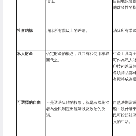
信任。
自由地跟隨
他啟發性的
社會結構
消除所有階級上的差別。
消除所有階
私人財產
否定財產的概念，以共有和使用權取
生產工具為
而代之。
可作為私人財
印技術以及
各項商品都
有權將成為
可選擇的自由
不是透過集體的投票，就是該國統治
自然法則當
者為全民制定出經濟以及政治的決
態；沒什麼
議。
民可按照社
入的生活。