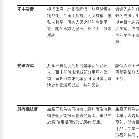
基本要素
極權政府、計畫型經濟、無產階級的
透過先進的
獨裁化、生產工具有共同所有權、無
錢的需求，
私人財產、所有人民之間的性別平
以免費地進
等、關注國際之發展、反民主、獨黨
與渴望。沒
系統。
等的平等主
實。
變遷方式
共產主義制度的政府是革新的代理
讓個人與全
人，而非任何市場或部分用戶的渴
再受到某群
望；而政府帶來的革新可快可慢，取
主流。
決於其意識形態或一時的興致。
所有權結構
生產工具為共同擁有，意味著沒有機
生產工具為
構或個人能擁有豐饒的資產。重點在
產權，因為
於將“使用權”看得比“所有權”重。
享的。所有
用品，但當
取得的時候