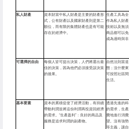
私人財產
資本財當中私人財產是主要的財產形
生產工具為全
式，公有財產以及國家財產則是第二
作為私人財產
順位，而有限的集體財產也是有可能
技術以及無須
存在於經濟中。
商品都可以免
成為過時與非
可選擇的自由
每個人皆可提出決策，人們將選出最
自然法則當道
佳的決策，因為他們必須接受該決策
態；沒什麼東
的後果。
可按照社區間
生活。
基本要素
資本的累積促使了經濟活動，有持續
透過先進的科
帶動利潤並將這份利潤再投資回經濟
的需求，生產
的需求。“生產盈利”：良好的商品及
費地進行消費
服務是追求利潤的副產物。
望。沒有強勢
等主義，讓自