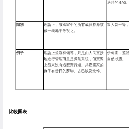
過時的產物
識別
理論上，該國家中的所有成員都應該
眾人皆平等
被一概地平等視之。
例子
理論上並沒有領導，只是由人民直接
伊甸園，整
地進行管理而且是獨黨系統，但實際
自然狀態。
上從來沒有這麼實行過。共產國家的
例子有昔日的蘇聯、古巴以及北韓。
比較圖表