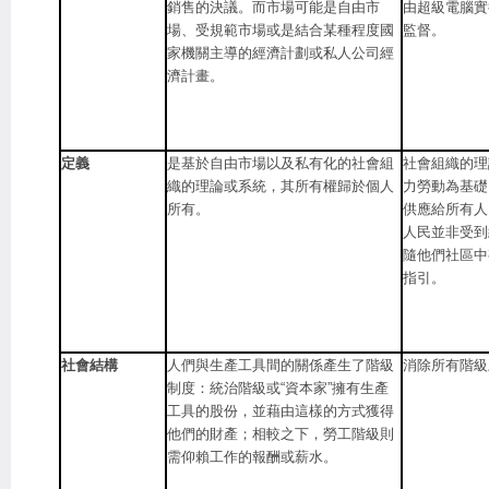
銷售的決議。而市場可能是自由市
由超級電腦實
場、受規範市場或是結合某種程度國
監督。
家機關主導的經濟計劃或私人公司經
濟計畫。
定義
是基於自由市場以及私有化的社會組
社會組織的理
織的理論或系統，其所有權歸於個人
力勞動為基礎
所有。
供應給所有人
人民並非受到
隨他們社區中
指引。
社會結構
人們與生產工具間的關係產生了階級
消除所有階級
制度：統治階級或“資本家”擁有生產
工具的股份，並藉由這樣的方式獲得
他們的財產；相較之下，勞工階級則
需仰賴工作的報酬或薪水。