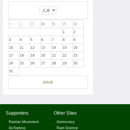
一
二
三
四
五
六
日
1
2
3
4
5
6
7
8
9
10
11
12
13
14
15
16
17
18
19
20
21
22
23
24
25
26
27
28
29
30
31
資料庫
Supporters
Other Sites
Raelian Movement
Geniocracy
GoTopless
Rael-Science