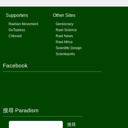
Supporters
Other Sites
Raelian Movement
Geniocracy
GoTopless
Rael-Science
Clitoraid
Rael News
Rael Africa
Scientific Design
Scientopolis
Facebook
搜尋 Paradism