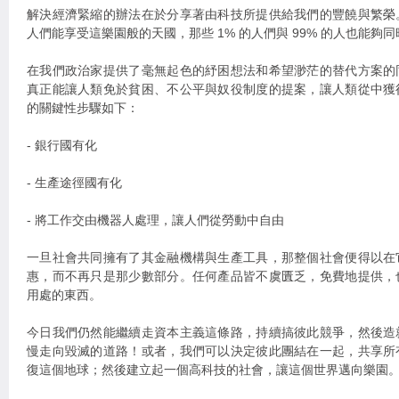
解決經濟緊縮的辦法在於分享著由科技所提供給我們的豐饒與繁榮
人們能享受這樂園般的天國，那些 1% 的人們與 99% 的人也能夠
在我們政治家提供了毫無起色的紓困想法和希望渺茫的替代方案的
真正能讓人類免於貧困、不公平與奴役制度的提案，讓人類從中獲
的關鍵性步驟如下：
- 銀行國有化
- 生產途徑國有化
- 將工作交由機器人處理，讓人們從勞動中自由
一旦社會共同擁有了其金融機構與生產工具，那整個社會便得以在
惠，而不再只是那少數部分。任何產品皆不虞匱乏，免費地提供，
用處的東西。
今日我們仍然能繼續走資本主義這條路，持續搞彼此競爭，然後造
慢走向毀滅的道路！或者，我們可以決定彼此團結在一起，共享所
復這個地球；然後建立起一個高科技的社會，讓這個世界邁向樂園