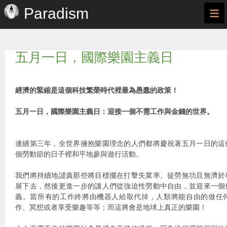
≡
Paradism
五月一日，國際樂園主義日
經濟的緊縮是這個科技繁榮時代裡最為愚蠢的政策！
五月一日，國際樂園主義日：迎接一個不需工作與金錢的世界。
連續第三年，全世界擁抱樂園理念的人們都將慶祝著五月一日的這
個勞動節的日子裡和平地參與遊行活動。
我們將持續地譴責那些將目標擺在打擊失業率、徒勞無功且無濟於
展下去，然後更進一步的讓人們從強迫性勞動中自由，並迎來一個
義。當所有的工作終將由機器人給取代掉，人類將能自由的做任
作、冥想或者享受樂趣等等；而這將會是地球上真正的樂園！