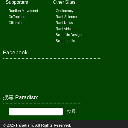
Supporters
Other Sites
Raelian Movement
Geniocracy
GoTopless
Rael-Science
Clitoraid
Rael News
Rael Africa
Scientific Design
Scientopolis
Facebook
搜尋 Paradism
© 2026
Paradism
. All Rights Reserved.