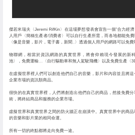
傑若米瑞夫〈Jeremi RifKin〉在這場夢想發表會宣告一個”合
人用戶〈簡稱生產者/消費者〉可以自行生產所需，而各地都能免
〈像是音樂，影片，電子書，新聞..〉透過個人用戶的網路可以免費
物聯網，相當於資訊網路的真實世界，將會仰賴現今發展的新
池〉，免費運輸…〈自行驅動車和無人駕駛飛機〉以及免費生產〈3
在虛擬世界裡人們可以創造他們自己的音樂，影片和內容並且將這
企業市場的資訊類商品。
很快的在真實世界裡，人們將創造出他們自己的商品，然後免費分
術，將終結商品和服務的企業市場。
虛擬世界和真實世界之間的防火牆正在崩潰中。真實世界中的商品
的音樂和影片業的相同命運。
所有一切的終點都將走向免費一途。