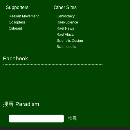
Supporters
Other Sites
Raelian Movement
Geniocracy
GoTopless
Rael-Science
Clitoraid
Rael News
Rael Africa
Scientific Design
Scientopolis
Facebook
搜尋 Paradism