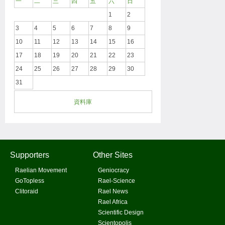
一
二
三
四
五
六
日
1
2
3
4
5
6
7
8
9
10
11
12
13
14
15
16
17
18
19
20
21
22
23
24
25
26
27
28
29
30
31
資料庫
Supporters
Other Sites
Raelian Movement
Geniocracy
GoTopless
Rael-Science
Clitoraid
Rael News
Rael Africa
Scientific Design
Scientopolis