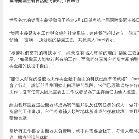
國際樂園主義日活動將於5月1日舉行
世界各地的樂園主義活動份子將於5月1日舉辦第七屆國際樂園主義
“樂園主義是沒有工作與金錢的社會系統，這使我們得以建立一個真
領袖──雷爾──所發起的樂園主義，其負責人Jarel表示。
“根據我們當前的科技水平，絲毫沒有陷入貧窮的理由”樂園主義
示。“如果機器人能執行所有的工作，而我們分享著它們所生產的
與金錢的奴役中自由。”
“能使人類從奴役般地工作與金錢中自由的科技已經準備就緒”，Jar
會了行走、說話並且剛開始走向理解的階段。它們已經準備好在各
工作，沒有任何人因此需要去工作或者是為了生存而任由他人差遣。
經由程序設置這些機器將成為我們溫順以及任勞任怨的僕人，做好
所需的工作事項。它們將修補人類對地球所造成的種種破壞，並且
積極貢獻。
當所有工作都交由機器人負責時，就不再需要金錢了。每個人都將
適、醫療照護與休閒。