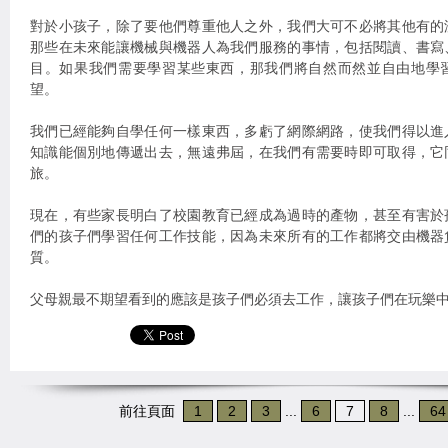
對於小孩子，除了要他們尊重他人之外，我們大可不必將其他有的
那些在未來能讓機械與機器人為我們服務的事情，包括閱讀、書寫
目。如果我們需要學習某些東西，那我們將自然而然並自由地學
望。
我們已經能夠自學任何一樣東西，多虧了網際網路，使我們得以進
知識能個別地傳遞出去，無遠弗屆，在我們有需要時即可取得，它
旅。
現在，有些家長明白了校園教育已經成為過時的產物，甚至有害於
們的孩子們學習任何工作技能，因為未來所有的工作都將交由機器
質。
父母親最不期望看到的應該是孩子們必須去工作，讓孩子們在玩樂
前往頁面
1
2
3
...
6
7
8
...
64