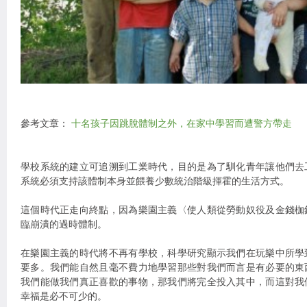
參考文章：
十名孩子因跳脫體制之外，在家中學習而遭警方帶走
學校系統的建立可追溯到工業時代，目的是為了馴化青年讓他們去
系統必須支持該體制本身並餵養少數統治階級揮霍的生活方式。
這個時代正走向終點，因為樂園主義〈使人類從勞動奴役及金錢枷
臨崩潰的過時體制。
在樂園主義的時代將不再有學校，科學研究顯示我們在玩樂中所學
要多。我們能自然且毫不費力地學習那些對我們而言是有必要的東
我們能做我們真正喜歡的事物，那我們將完全投入其中，而這對我
幸福是必不可少的。