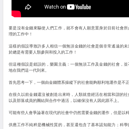
要是沒有金錢來驅使人們工作，就不會有人願意置身於目前社會所
理的工作中！
這樣的假設導致許多人相信一個無須金錢的社會是個非常遙遠的未
於總是有需要人類參與和投入的工作！
但這種假設是錯誤的，樂園主義：一個無須工作及金錢的社會，並
地在我們這一代到來。
首先思考一下，一個由金錢體系操縱下的社會能夠順利地運作是不
在很久以前金錢還沒被創造出來時，人類就曾經活在相當和諧的社
以及部落成員的團結與合作中過活，以確保沒有人因此跟不上。
可能有些人會爭論著在現代的社會中仍然需要金錢的運作，但是以
供應工作不純粹是機械性質的，甚至還包含了基本認知能力；科學