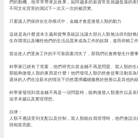
們的動機，他常常帶來反效果，如同越多的薪資常造就越低落的表
不同文化背景的測試下一次又一次的被證實。
只要讓人們保持在生存模式中，金錢才會是激發人類的動力
這就是為什麼資本主義和貨幣系統設法讓大部分人類無法得到財務
生存環境以及犧牲他們的生活品質來成為工作的奴隸，進而仰賴工
當迫使人們置身工作的不可靠因素消失了，那我們社會將發生什麼
科學家已經有了答案，他們研究出當金錢不再是問題、當人類的生
那能夠激發人類的東西是什麼！他們發現人類仍然會從事活動並為
退休的人們在沒薪水的情況下仍然選擇繼續服務於慈善以及其他的
科學家發現到當金錢不再是一項問題時，能夠激發人類運作以及表
追求卓越以及實現理想。
自律：
人類不應該受到支配以及控制，當人類能自我管理時，他們會設法
得相當亮眼。