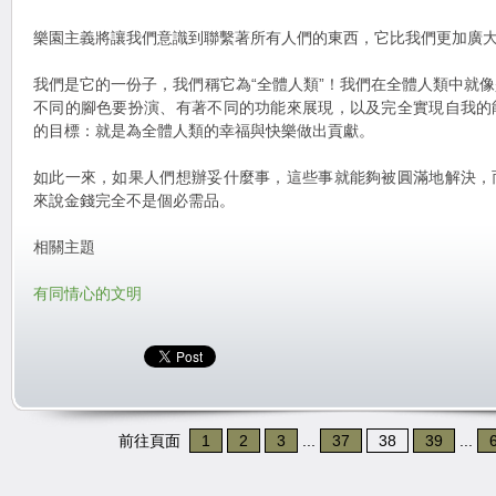
樂園主義將讓我們意識到聯繫著所有人們的東西，它比我們更加廣
我們是它的一份子，我們稱它為“全體人類”！我們在全體人類中就
不同的腳色要扮演、有著不同的功能來展現，以及完全實現自我的
的目標：就是為全體人類的幸福與快樂做出貢獻。
如此一來，如果人們想辦妥什麼事，這些事就能夠被圓滿地解決，
來說金錢完全不是個必需品。
相關主題
有同情心的文明
前往頁面
1
2
3
...
37
38
39
...