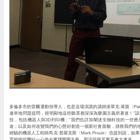
多倫多市的雷爾運動領導人，也是這場演講的講師派翠克‧萊茵〈Patric
連串地問題提問，很明顯地這些聽眾都深深為樂園主義所著迷！”
技，包括機器人與3D列印機；“我們也詳加闡述生物科技的一些
途；以及如何改變我們的心態好創造一個新社會面貌，拯救我們的地
經驗的機器人工程師馬克‧普羅克斯〈Mark Proulx〉也提到說，
眾能彼此團結一心地去實踐樂園主義，那這段路其實不會太遙遠。