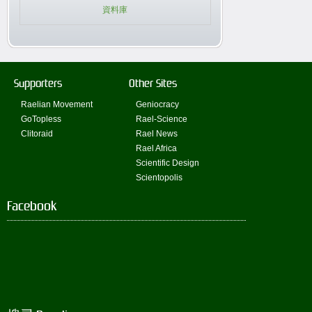
資料庫
Supporters
Other Sites
Raelian Movement
Geniocracy
GoTopless
Rael-Science
Clitoraid
Rael News
Rael Africa
Scientific Design
Scientopolis
Facebook