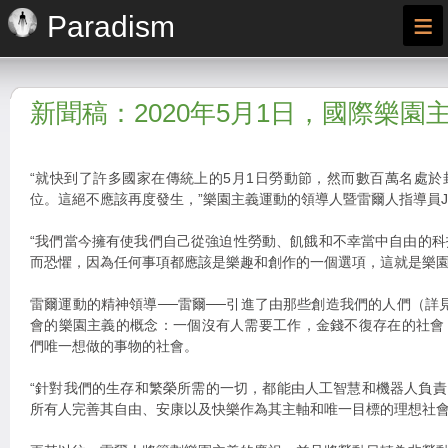
≡
Paradism
新聞稿：2020年5月1日，國際樂園
“就快到了許多國家在傳統上的5月1日勞動節，然而數百萬名處
位。這絕不應該再度發生，”樂園主義運動的領導人暨雷爾人指導員Jarel
“我們當今擁有使我們自己從強迫性勞動、飢餓和不幸當中自由的
而恐懼，因為任何事項都應該是樂趣和創作的一個選項，這就是樂園
雷爾運動的精神領導──雷爾──引進了由那些創造我們的人們（詳見ra
會的樂園主義的概念：一個沒有人需要工作，金錢不復存在的社會
們唯一想做的事物的社會。
“針對我們的生存和繁榮所需的一切，都能由人工智慧和機器人負責，”
所有人完善其自由、安康以及快樂作為其主軸和唯一目標的理想社會