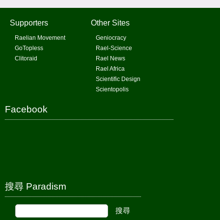
Supporters
Other Sites
Raelian Movement
Geniocracy
GoTopless
Rael-Science
Clitoraid
Rael News
Rael Africa
Scientific Design
Scientopolis
Facebook
搜尋 Paradism