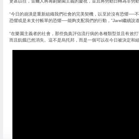
更甚以往，雷爾人將籌劃樂園主義的慶祝，並且將勞動日轉為非勞
“今日的崩潰是重新組織我們社會的完美契機，以至於沒有恐懼──
恐懼或是未支付帳單的恐懼──能夠支配我們的行動，”Jarel繼續說
“在樂園主義者的社會，那些負責評估流行病的各種類型並且有效
而且飢餓已然消失。這不是烏托邦，而是一個可以在今日被決定和組