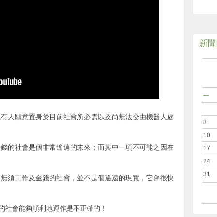
新聞於
一
會有人願意置身於目前社會所必需以及尚無法交由機器人處
3
10
金錢的社會是個非常遙遠的未來；而其中一項不可能之因在
17
24
31
個無須工作及金錢的社會，並不是個遙遠的現實，它會很快
的社會能夠順利地運作是不正確的！