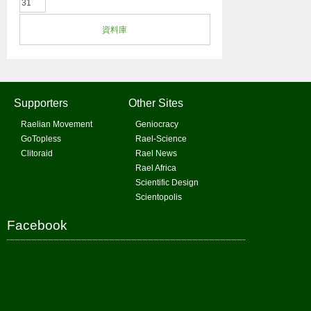
31
資料庫
Supporters
Other Sites
Raelian Movement
Geniocracy
GoTopless
Rael-Science
Clitoraid
Rael News
Rael Africa
Scientific Design
Scientopolis
Facebook