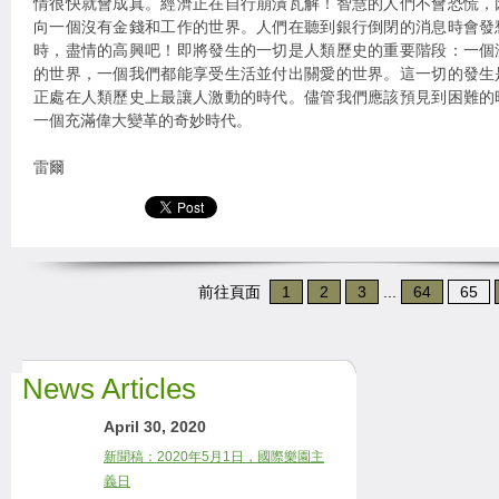
情很快就會成真。經濟正在自行崩潰瓦解！智慧的人們不會恐慌，
向一個沒有金錢和工作的世界。人們在聽到銀行倒閉的消息時會發
時，盡情的高興吧！即將發生的一切是人類歷史的重要階段：一個
的世界，一個我們都能享受生活並付出關愛的世界。這一切的發生
正處在人類歷史上最讓人激動的時代。儘管我們應該預見到困難的
一個充滿偉大變革的奇妙時代。
雷爾
前往頁面
1
2
3
...
64
65
News Articles
April 30, 2020
新聞稿：2020年5月1日，國際樂園主
義日