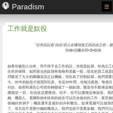
≡
Paradism
工作就是奴役
"任何自以為“自由”的人在獲得真正的自由之前，都
約翰•沃爾夫岡•馮•歌德
如果你被別人佔有，而不得不去工作的話，你就是奴隸。你為之工
生存的保障。如同過去的奴隸有食物和居處一樣，現在的員工就是
們建造了大大的圍欄並訓之以機械，現在為了控制奴隸，他們需要
卡。30年的奴役才能買到住房。在這30年間，你無法逃脫。每個
付款。政府和廣告公司把你轉變成了一個奴隸。難道你不厭倦這種
擺脫這一切，你也就這麼覺得。但不，你可以擺脫這種奴役。我
錢。機器人、電腦和納米技術的組合可以完全做你的工作，甚至做
個極好的例子：機器通常是最好的外科醫生。如果電腦可以做我
了。並且也不需要付錢給機器人，我們也就不需要金錢。我們可以