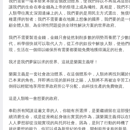
我們需要一場革命來革除這個政治體系，使我們得以不再成為這部
讓我們的生命在奉金錢為上帝的祭壇上成為犧牲。真相是，我們不
人類帶往萬丈深淵邊緣上的人，我們要的是用民主方式選出、無償
種選擇的智者；我們不需要畫在地圖上想像的國界，我們要的是一
顧全體人類、為全球性問題提供全球性解決方案的世界政府。
我們不需要製造金錢，金錢只會徒然剝削多數的弱勢而養肥了少數
代，科學很快就可以取代人力，從工作的奴役中解放人類，使他們
現，生活在一個得以確保所有需要都要能免費地獲得滿足的社會。
我才是我們夢寐以求的世界。這就是樂園主義呀！
樂園主義是一套社會政治體系，在這個體系中，人類終將找到屬於
己本來的角色。拜即將出現的新科技之賜，人類將不再被迫辛苦工
倒得以輕鬆地享用世界政府所公平分配，由科技生產的免費物資。
這是人類唯一會想要的政府。
奉勸所有閱讀這遍文章的人，你能有所選擇，是要繼續留在這部慢
續消磨生命，或是從座椅起身做出實質的作為，讓樂園主義得以在
人人夢想卻從沒能實現的烏托邦社會。因為，是到了行動的時機了
就此夢想的能力，你可以成為新世紀的先鋒，開創前所未有的新局