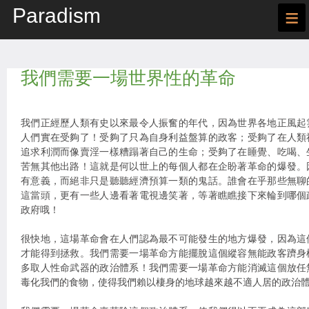
Paradism
≡
我們需要一場世界性的革命
我們正經歷人類有史以來最令人振奮的年代，因為世界各地正風起
人們實在受夠了！受夠了只為自身利益盤算的政客；受夠了在人類
追求利潤而像賣淫一樣糟蹋著自己的生命；受夠了在睡覺、吃喝、
苦無其他出路！這就是何以世上的每個人都在企盼著革命的爆發。
有意義，而絕非只是聽聽經濟預算一類的鬼話。誰會在乎那些無聊
這當頭，更有一些人邊看著電視邊笑著，等著瞧瞧接下來輪到哪個
政府哦！
很快地，這場革命會在人們認為最不可能發生的地方爆發，因為這
才能得到拯救。我們需要一場革命方能擺脫這個縱容無能政客躋身
多取人性命武器的政治體系！我們需要一場革命方能消滅這個放任
毒化我們的食物，使得我們賴以棲身的地球越來越不適人居的政治