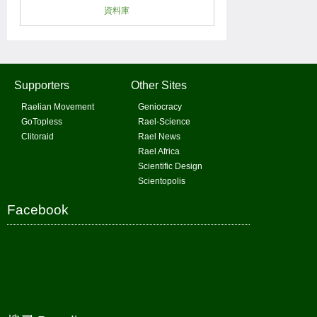
資料庫
Supporters
Other Sites
Raelian Movement
Geniocracy
GoTopless
Rael-Science
Clitoraid
Rael News
Rael Africa
Scientific Design
Scientopolis
Facebook