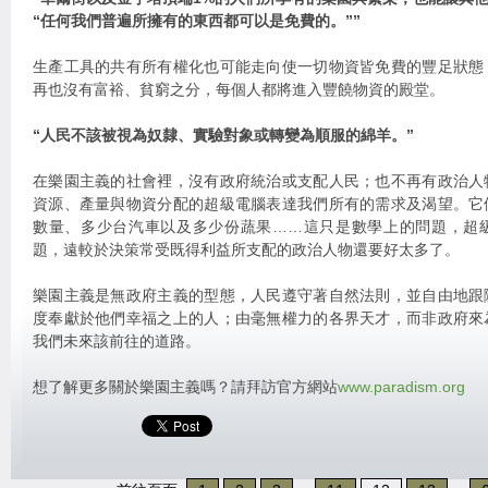
“任何我們普遍所擁有的東西都可以是免費的。”
”
生產工具的共有所有權化也可能走向使一切物資皆免費的豐足狀態
再也沒有富裕、貧窮之分，每個人都將進入豐饒物資的殿堂。
“人民不該被視為奴隸、實驗對象或轉變為順服的綿羊。”
在樂園主義的社會裡，沒有政府統治或支配人民；也不再有政治人
資源、產量與物資分配的超級電腦表達我們所有的需求及渴望。它
數量、多少台汽車以及多少份蔬果……這只是數學上的問題，超
題，遠較於決策常受既得利益所支配的政治人物還要好太多了。
樂園主義是無政府主義的型態，人民遵守著自然法則，並自由地跟
度奉獻於他們幸福之上的人；由毫無權力的各界天才，而非政府來
我們未來該前往的道路。
想了解更多關於樂園主義嗎？請拜訪官方網站
www.paradism.org