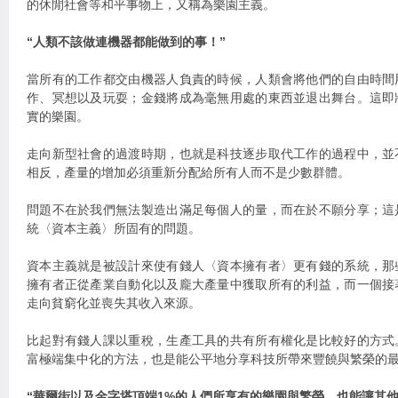
的休閒社會等和平事物上，又稱為樂園主義。
“人類不該做連機器都能做到的事！”
當所有的工作都交由機器人負責的時候，人類會將他們的自由時間
作、冥想以及玩耍；金錢將成為毫無用處的東西並退出舞台。這即
實的樂園。
走向新型社會的過渡時期，也就是科技逐步取代工作的過程中，並
相反，產量的增加必須重新分配給所有人而不是少數群體。
問題不在於我們無法製造出滿足每個人的量，而在於不願分享；這
統〈資本主義〉所固有的問題。
資本主義就是被設計來使有錢人〈資本擁有者〉更有錢的系統，那
擁有者正從產業自動化以及龐大產量中獲取所有的利益，而一個接
走向貧窮化並喪失其收入來源。
比起對有錢人課以重稅，生產工具的共有所有權化是比較好的方式
富極端集中化的方法，也是能公平地分享科技所帶來豐饒與繁榮的
“華爾街以及金字塔頂端1%的人們所享有的樂園與繁榮，也能讓其他