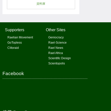
資料庫
Supporters
Other Sites
Raelian Movement
Geniocracy
GoTopless
Rael-Science
Clitoraid
Rael News
Rael Africa
Scientific Design
Scientopolis
Facebook