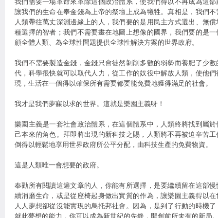
我們需要一場革命來革除這個政治體系，使我們得以不再成為這部
讓我們的生命在奉金錢為上帝的祭壇上成為犧牲。真相是，我們不
人類帶往萬丈深淵邊緣上的人，我們要的是用民主方式選出、無償
種選擇的智者；我們不需要畫在地圖上想像的國界，我們要的是一
顧全體人類、為全球性問題提供全球性解決方案的世界政府。
我們不需要製造金錢，金錢只會徒然剝削多數的弱勢而養肥了少數
代，科學很快就可以取代人力，從工作的奴役中解放人類，使他們
現，生活在一個得以確保所有需要都要能免費地獲得滿足的社會。
我才是我們夢寐以求的世界。這就是樂園主義呀！
樂園主義是一套社會政治體系，在這個體系中，人類終將找到屬於
己本來的角色。拜即將出現的新科技之賜，人類將不再被迫辛苦工
倒得以輕鬆地享用世界政府所公平分配，由科技生產的免費物資。
這是人類唯一會想要的政府。
奉勸所有閱讀這遍文章的人，你能有所選擇，是要繼續留在這部慢
續消磨生命，或是從座椅起身做出實質的作為，讓樂園主義得以在
人人夢想卻從沒能實現的烏托邦社會。因為，是到了行動的時機了
就此夢想的能力，你可以成為新世紀的先鋒，開創前所未有的新局