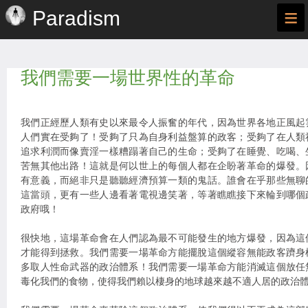
≡
Paradism
我們需要一場世界性的革命
我們正經歷人類有史以來最令人振奮的年代，因為世界各地正風起
人們實在受夠了！受夠了只為自身利益盤算的政客；受夠了在人類
追求利潤而像賣淫一樣糟蹋著自己的生命；受夠了在睡覺、吃喝、
苦無其他出路！這就是何以世上的每個人都在企盼著革命的爆發。
有意義，而絕非只是聽聽經濟預算一類的鬼話。誰會在乎那些無聊
這當頭，更有一些人邊看著電視邊笑著，等著瞧瞧接下來輪到哪個
政府哦！
很快地，這場革命會在人們認為最不可能發生的地方爆發，因為這
才能得到拯救。我們需要一場革命方能擺脫這個縱容無能政客躋身
多取人性命武器的政治體系！我們需要一場革命方能消滅這個放任
毒化我們的食物，使得我們賴以棲身的地球越來越不適人居的政治