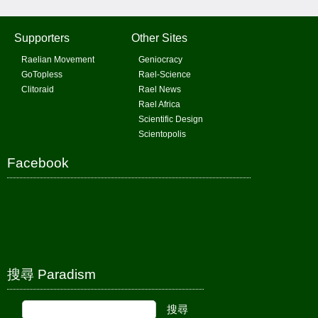
Supporters
Other Sites
Raelian Movement
Geniocracy
GoTopless
Rael-Science
Clitoraid
Rael News
Rael Africa
Scientific Design
Scientopolis
Facebook
搜尋 Paradism