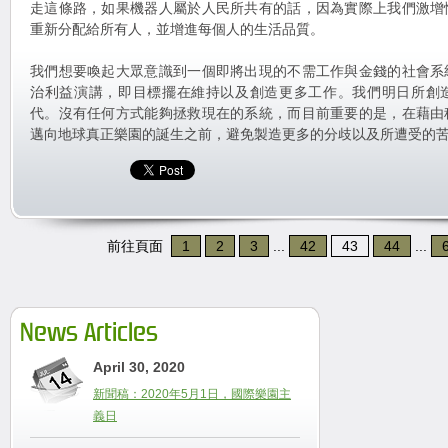
走這條路，如果機器人屬於人民所共有的話，因為實際上我們激增
重新分配給所有人，並增進每個人的生活品質。
我們想要喚起大眾意識到一個即將出現的不需工作與金錢的社會系
治利益演講，即目標擺在維持以及創造更多工作。我們明日所創
代。沒有任何方式能夠拯救現在的系統，而目前重要的是，在藉由
邁向地球真正樂園的誕生之前，避免製造更多的分歧以及所遭受的
前往頁面
1
2
3
...
42
43
44
...
News Articles
April 30, 2020
新聞稿：2020年5月1日，國際樂園主
義日