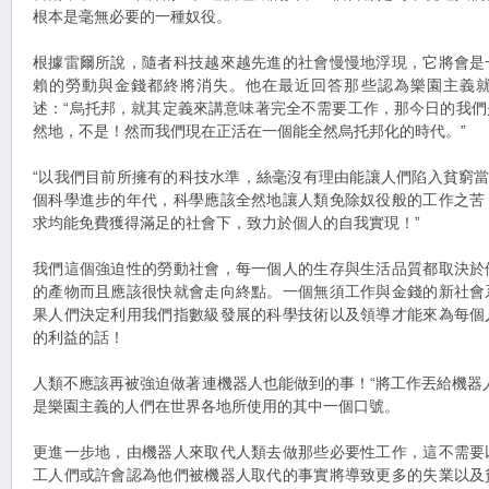
根本是毫無必要的一種奴役。
根據雷爾所說，隨者科技越來越先進的社會慢慢地浮現，它將會是
賴的勞動與金錢都終將消失。他在最近回答那些認為樂園主義
述：“烏托邦，就其定義來講意味著完全不需要工作，那今日的我
然地，不是！然而我們現在正活在一個能全然烏托邦化的時代。”
“以我們目前所擁有的科技水準，絲毫沒有理由能讓人們陷入貧窮當
個科學進步的年代，科學應該全然地讓人類免除奴役般的工作之苦
求均能免費獲得滿足的社會下，致力於個人的自我實現！”
我們這個強迫性的勞動社會，每一個人的生存與生活品質都取決於
的產物而且應該很快就會走向終點。一個無須工作與金錢的新社會
果人們決定利用我們指數級發展的科學技術以及領導才能來為每個
的利益的話！
人類不應該再被強迫做著連機器人也能做到的事！“將工作丟給機器
是樂園主義的人們在世界各地所使用的其中一個口號。
更進一步地，由機器人來取代人類去做那些必要性工作，這不需要
工人們或許會認為他們被機器人取代的事實將導致更多的失業以及