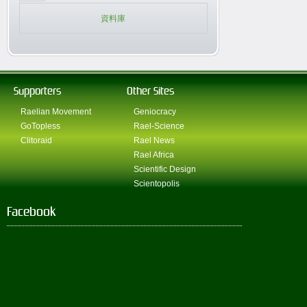
資料庫
Supporters
Other Sites
Raelian Movement
Geniocracy
GoTopless
Rael-Science
Clitoraid
Rael News
Rael Africa
Scientific Design
Scientopolis
Facebook