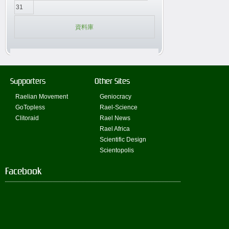
31
資料庫
Supporters
Other Sites
Raelian Movement
Geniocracy
GoTopless
Rael-Science
Clitoraid
Rael News
Rael Africa
Scientific Design
Scientopolis
Facebook