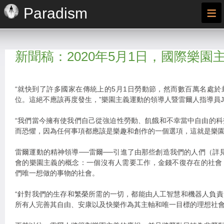
≡
Paradism
新聞稿：2020年5月1日，國際樂園
“就快到了許多國家在傳統上的5月1日勞動節，然而數百萬名處
位。這絕不應該再度發生，”樂園主義運動的領導人暨雷爾人指導員Jarel
“我們當今擁有使我們自己從強迫性勞動、飢餓和不幸當中自由的
而恐懼，因為任何事項都應該是樂趣和創作的一個選項，這就是樂園
雷爾運動的精神領導──雷爾──引進了由那些創造我們的人們（詳見ra
會的樂園主義的概念：一個沒有人需要工作，金錢不復存在的社會
們唯一想做的事物的社會。
“針對我們的生存和繁榮所需的一切，都能由人工智慧和機器人負責，”
所有人完善其自由、安康以及快樂作為其主軸和唯一目標的理想社會