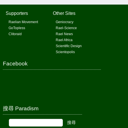
Supporters
Other Sites
Raelian Movement
Geniocracy
GoTopless
Rael-Science
Clitoraid
Rael News
Rael Africa
Scientific Design
Scientopolis
Facebook
搜尋 Paradism