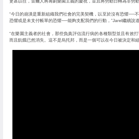
更甚以往，雷爾人將籌劃樂園主義的慶祝，並且將勞動日轉為非勞
“今日的崩潰是重新組織我們社會的完美契機，以至於沒有恐懼──
恐懼或是未支付帳單的恐懼──能夠支配我們的行動，”Jarel繼續說
“在樂園主義者的社會，那些負責評估流行病的各種類型並且有效
而且飢餓已然消失。這不是烏托邦，而是一個可以在今日被決定和組