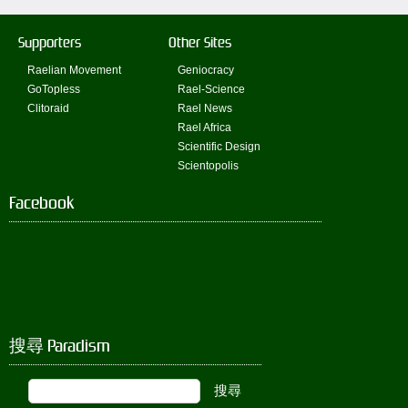
Supporters
Other Sites
Raelian Movement
Geniocracy
GoTopless
Rael-Science
Clitoraid
Rael News
Rael Africa
Scientific Design
Scientopolis
Facebook
搜尋 Paradism