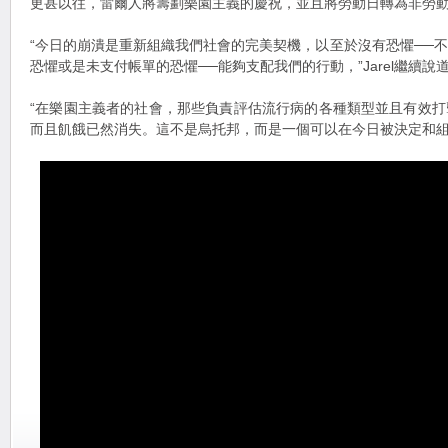
更甚以往，雷爾人將籌劃樂園主義的慶祝，並且將勞動日轉為非勞
“今日的崩潰是重新組織我們社會的完美契機，以至於沒有恐懼──
恐懼或是未支付帳單的恐懼──能夠支配我們的行動，”Jarel繼續說
“在樂園主義者的社會，那些負責評估流行病的各種類型並且有效
而且飢餓已然消失。這不是烏托邦，而是一個可以在今日被決定和組