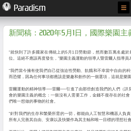
≡
Paradism
新聞稿：2020年5月1日，國際樂園主
“就快到了許多國家在傳統上的5月1日勞動節，然而數百萬名處
位。這絕不應該再度發生，”樂園主義運動的領導人暨雷爾人指導員Jarel
“我們當今擁有使我們自己從強迫性勞動、飢餓和不幸當中自由的
而恐懼，因為任何事項都應該是樂趣和創作的一個選項，這就是樂園
雷爾運動的精神領導──雷爾──引進了由那些創造我們的人們（詳見ra
會的樂園主義的概念：一個沒有人需要工作，金錢不復存在的社會
們唯一想做的事物的社會。
“針對我們的生存和繁榮所需的一切，都能由人工智慧和機器人負責，”
所有人完善其自由、安康以及快樂作為其主軸和唯一目標的理想社會