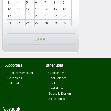
3
4
5
6
7
8
9
10
11
12
13
14
15
16
17
18
19
20
21
22
23
24
25
26
27
28
29
30
31
資料庫
Supporters
Other Sites
Raelian Movement
Geniocracy
GoTopless
Rael-Science
Clitoraid
Rael News
Rael Africa
Scientific Design
Scientopolis
Facebook