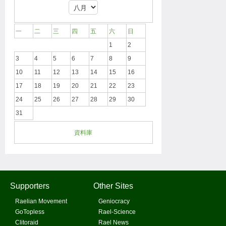
一
二
三
四
五
六
日
1
2
3
4
5
6
7
8
9
10
11
12
13
14
15
16
17
18
19
20
21
22
23
24
25
26
27
28
29
30
31
資料庫
Supporters
Other Sites
Raelian Movement
Geniocracy
GoTopless
Rael-Science
Clitoraid
Rael News