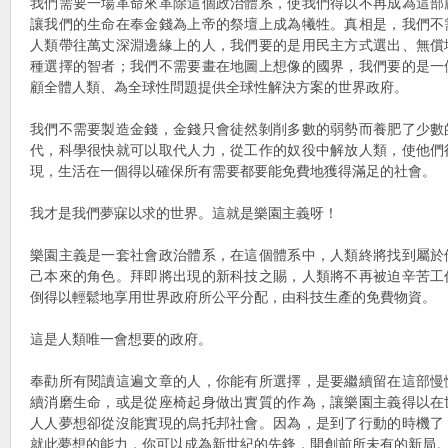
我們需要一場革命來革除這個政治體系，使我們得以不再成為這部
讓我們的生命在奉金錢為上帝的祭壇上成為犧牲。真相是，我們不
人類帶往萬丈深淵邊緣上的人，我們要的是用民主方式選出、無償
種選擇的智者；我們不需要畫在地圖上想像的國界，我們要的是一
顧全體人類、為全球性問題提供全球性解決方案的世界政府。
我們不需要製造金錢，金錢只會徒然剝削多數的弱勢而養肥了少數
代，科學很快就可以取代人力，從工作的奴役中解放人類，使他們
現，生活在一個得以確保所有需要都要能免費地獲得滿足的社會。
我才是我們夢寐以求的世界。這就是樂園主義呀！
樂園主義是一套社會政治體系，在這個體系中，人類終將找到屬於
己本來的角色。拜即將出現的新科技之賜，人類將不再被迫辛苦工
倒得以輕鬆地享用世界政府所公平分配，由科技生產的免費物資。
這是人類唯一會想要的政府。
奉勸所有閱讀這遍文章的人，你能有所選擇，是要繼續留在這部慢
續消磨生命，或是從座椅起身做出實質的作為，讓樂園主義得以在
人人夢想卻從沒能實現的烏托邦社會。因為，是到了行動的時機了
就此夢想的能力，你可以成為新世紀的先鋒，開創前所未有的新局