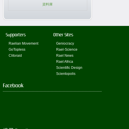
資料庫
Supporters
Other Sites
Raelian Movement
Geniocracy
GoTopless
Rael-Science
Clitoraid
Rael News
Rael Africa
Scientific Design
Scientopolis
Facebook