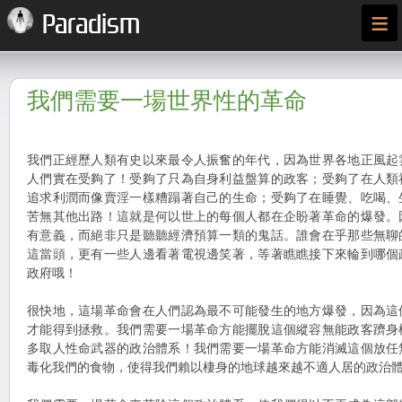
≡
Paradism
我們需要一場世界性的革命
我們正經歷人類有史以來最令人振奮的年代，因為世界各地正風起
人們實在受夠了！受夠了只為自身利益盤算的政客；受夠了在人類
追求利潤而像賣淫一樣糟蹋著自己的生命；受夠了在睡覺、吃喝、
苦無其他出路！這就是何以世上的每個人都在企盼著革命的爆發。
有意義，而絕非只是聽聽經濟預算一類的鬼話。誰會在乎那些無聊
這當頭，更有一些人邊看著電視邊笑著，等著瞧瞧接下來輪到哪個
政府哦！
很快地，這場革命會在人們認為最不可能發生的地方爆發，因為這
才能得到拯救。我們需要一場革命方能擺脫這個縱容無能政客躋身
多取人性命武器的政治體系！我們需要一場革命方能消滅這個放任
毒化我們的食物，使得我們賴以棲身的地球越來越不適人居的政治