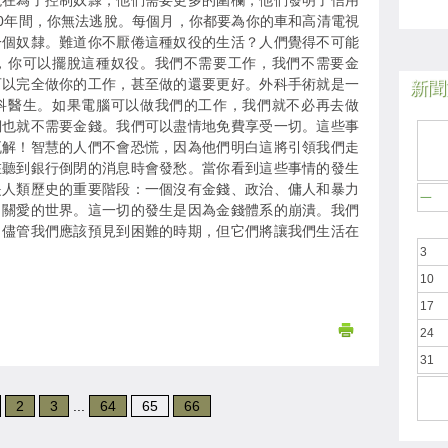
現在為了控制奴隸，他們需要更多的圍欄，他們發明了信用
30年間，你無法逃脫。每個月，你都要為你的車和高清電視
一個奴隸。難道你不厭倦這種奴役的生活？人們覺得不可能
，你可以擺脫這種奴役。我們不需要工作，我們不需要金
可以完全做你的工作，甚至做的還要更好。外科手術就是一
新聞於
科醫生。如果電腦可以做我們的工作，我們就不必再去做
們也就不需要金錢。我們可以盡情地免費享受一切。這些事
瓦解！智慧的人們不會恐慌，因為他們明白這將引領我們走
在聽到銀行倒閉的消息時會發愁。當你看到這些事情的發生
是人類歷史的重要階段：一個沒有金錢、政治、傭人和暴力
一
出關愛的世界。這一切的發生是因為金錢體系的崩潰。我們
。儘管我們應該預見到困難的時期，但它們將讓我們生活在
3
10
17
24
31
2
3
...
64
65
66