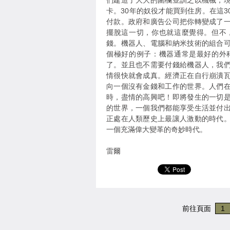
們建造了大大的圍欄並訓之以機械，
卡。30年的奴役才能買到住房。在這
付款。政府和廣告公司把你轉變成了
擺脫這一切，你也就這麼覺得。但不
錢。機器人、電腦和納米技術的組合
個極好的例子：機器通常是最好的外
了。並且也不需要付錢給機器人，我
情很快就會成真。經濟正在自行崩潰
向一個沒有金錢和工作的世界。人們
時，盡情的高興吧！即將發生的一切
的世界，一個我們都能享受生活並付
正處在人類歷史上最讓人激動的時代
一個充滿偉大變革的奇妙時代。
雷爾
前往頁面
1