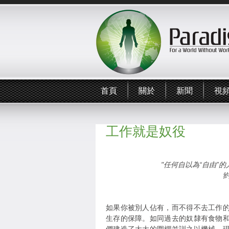
首頁
關於
新聞
視
工作就是奴役
"任何自以為“自由”
如果你被別人佔有，而不得不去工作
生存的保障。如同過去的奴隸有食物