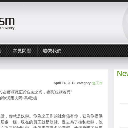
頻
常見問題
聯繫我們
New
April 14, 2012, category:
無工作
的人在獲得真正的自由之前，都與奴隸無異"
約翰•沃爾夫岡•馮•歌德
的話，你就是奴隸。你為之工作的社會佔有你，它為你提供
和居處一樣，現在的員工就是奴隸。過去為了控制奴隸，他