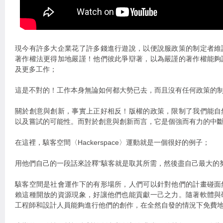
現今有許多大企業花了許多錢進行遊說，以便說服政策的制定者維
著作權法更得加地嚴謹！他們彼此爭辯著，以為嚴謹的著作權能夠
及更多工作；
這是不對的！工作本身無論如何都大勢已去，而且沒有任何政策的
關於創意與創新，事實上正好相反！版權的政策，限制了我們能自
以及嘗試的可能性。而對於創意與創新而言，它是個強而有力的中
在這裡，駭客空間〈Hackerspace〉運動就是一個很好的例子；
用他們自己的一段話來詮釋“駭客就是取其所需，然後盡自己最大的
駭客空間是社會運作下的有形場所，人們可以針對他們的計畫碰面
賴這種開放的資源現象，好讓他們也能貢獻一己之力。隨著軟體與
工程師和設計人員能夠進行他們的創作，在全然自發的情況下免費