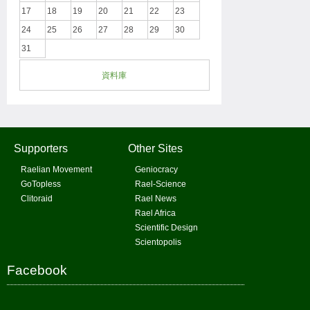
17
18
19
20
21
22
23
24
25
26
27
28
29
30
31
資料庫
Supporters
Other Sites
Raelian Movement
Geniocracy
GoTopless
Rael-Science
Clitoraid
Rael News
Rael Africa
Scientific Design
Scientopolis
Facebook