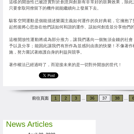
這樣的開放性已被證實對於創意與創新有非常好的鼓舞效果，除此
只要拿取同僚留下的機件就能繼續向上發展下去。
駭客空間運動是個能描述樂園主義如何運作的良好典範，它擁抱了
起然後將心思放在他們該如何和諧的運作、該如何創造並分享他們
這種開放性運動將成為部分推力，讓我們邁向一個無須金錢的社會
予以及分享；能因此讓我們有所作為並感到由衷的快樂！不像著作
施，努力嘗試著維護自身的利益與競爭。
著作權法已經過時了，而迎接未來的是一切對外開放的世代！
前往頁面
1
2
3
...
36
37
38
...
News Articles