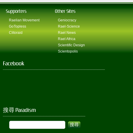
Supporters
Other Sites
Raelian Movement
Geniocracy
GoTopless
Rael-Science
Clitoraid
Rael News
Rael Africa
Scientific Design
Scientopolis
Facebook
搜尋 Paradism