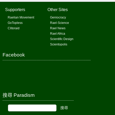
Supporters
Other Sites
Raelian Movement
Geniocracy
GoTopless
Rael-Science
Clitoraid
Rael News
Rael Africa
Scientific Design
Scientopolis
Facebook
搜尋 Paradism